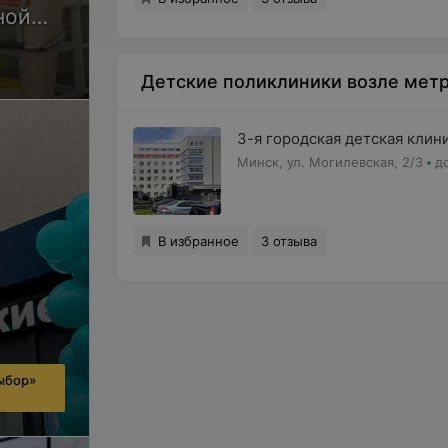
ной
Детские поликлиники возле метр
3-я городская детская клин
Минск, ул. Могилевская, 2/3
д
В избранное
3 отзыва
ыбор»