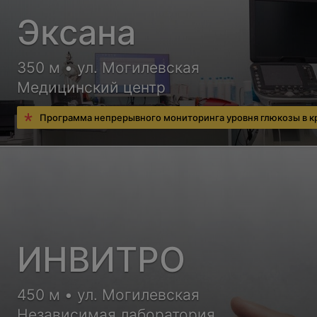
Эксана
350 м • ул. Могилевская
Медицинский центр
Программа непрерывного мониторинга уровня глюкозы в к
ИНВИТРО
450 м • ул. Могилевская
Независимая лаборатория