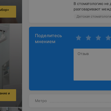
В стоматологию не д
разговаривают межд
ыбор»
Детская стоматолог
Поделитесь
мнением
ание и
Метро