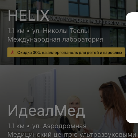
HELIX
1.1 км • ул. Николы Теслы
Международная лаборатория
Скидка 30% на аллергопанель для детей и взрослых
ИдеалМед
1.1 км • ул. Аэродромная
Медицинский центр с ультразвуковыми