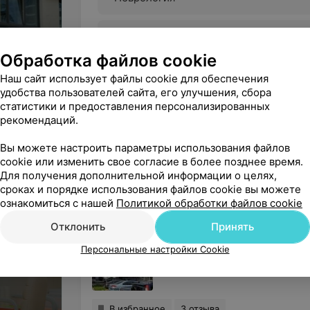
Вакцинация
Обработка файлов cookie
Наш сайт использует файлы cookie для обеспечения
удобства пользователей сайта, его улучшения, сбора
УЗ «3-я городская детская клин
статистики и предоставления персонализированных
рекомендаций.
Юридический адрес: 220024, г. Минск, ул. Киж
УНП: 102120797
Вы можете настроить параметры использования файлов
На правах рекламы
cookie или изменить свое согласие в более позднее время.
Для получения дополнительной информации о целях,
сроках и порядке использования файлов cookie вы можете
Детские поликлиники в районе О
ознакомиться с нашей
Политикой обработки файлов cookie
Отклонить
Принять
3-я городская детская клин
Персональные настройки Cookie
Минск, ул. Могилевская, 2/3
д
В избранное
3 отзыва